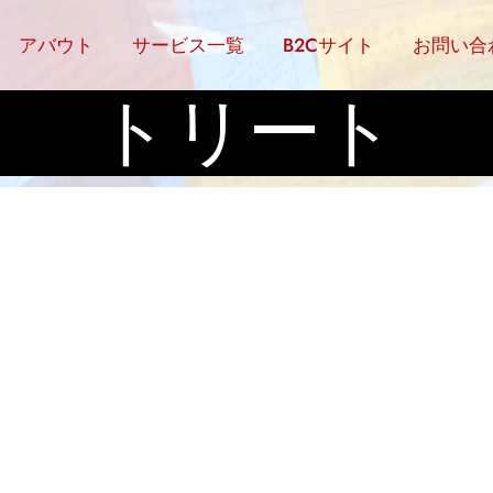
ットでの8日間
アバウト
サービス一覧
B2Cサイト
お問い合
トリート